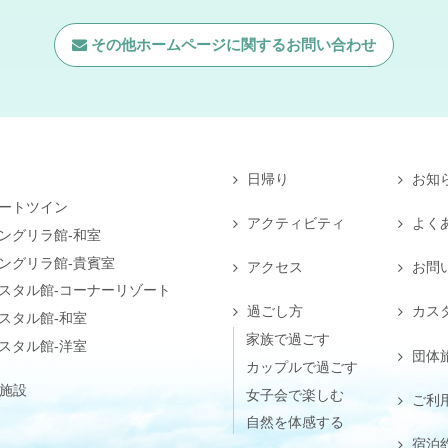
その他ホームページに関する
お問い合わせ
日帰り
お知
ートツイン
アクティビティ
よく
ングリラ館-和室
ングリラ館-貴賓室
アクセス
お問
スタル館-コーナーリゾート
過ごし方
カス
スタル館-和室
家族で過ごす
スタル館-洋室
団体
カップルで過ごす
施設
女子会で楽しむ
ご利
自然を体感する
宿泊