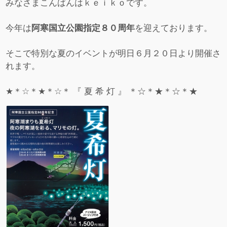
みなさまこんばんはｋｅｉｋｏです。
今年は
阿寒国立公園指定８０周年
を迎えております。
そこで特別な夏のイベントが明日６月２０日より開催さ
れます。
★＊☆＊★＊☆＊ 『 夏 希 灯 』 ＊☆＊★＊☆＊★