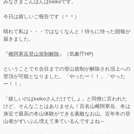
みなさまこんばんはkeikoです。
今日は嬉しいご報告です（＾＾）
晴れて私は・・・ではなくなんと！待ちに待った朗報が
届きました。
『
雌阿寒岳登山規制解除
』（気象庁HP)
ということで６合目までの登山規制が解除され頂上への
登頂が可能となりました。「やったー！！」「やった
ー！！」
「嬉しいのはkeikoさんだけでしょ」と同僚に言われた
けど、そんなことはありません！百名山雌阿寒岳、冬は
身近で最高の冬山体験ができる素敵なお山。近年冬の登
山者がずいぶん増えて来ているんですよね～